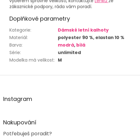
výběrem správné velikosti, kontaktujte
Lenku
ze
zákaznické podpory, ráda vám poradí.
Doplňkové parametry
Kategorie
:
Dámské letní kalhoty
Materiál
:
polyester 90 %, elastan 10 %
Barva
:
modrá
,
bílá
Série
:
unlimited
Modelka má velikost
:
M
Z
á
p
a
Instagram
t
í
Nakupování
Potřebuješ poradit?