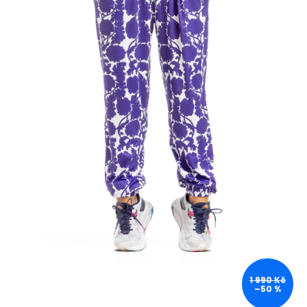
1 990 Kč
–50 %