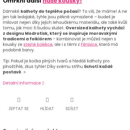
Omrkni další
naše kousky!
Dámské
kalhoty do teplého počasí
? To víš, že máme! A ne
jen tak ledajaké, tyhle jsou pěkně vymazlené – budeš je
milovat nejen díky jejich lehoučkému materiálu, ale také kvůli
tomu, jak moc ti budou slušet.
Oversized kalhoty vychází
z designu Modrotisk, který se inspiruje moravskými
tradicemi a folklórem
– kombinovat je můžeš nejen s
kousky ze
stejné kolekce
, ale i s těmi z
Fénixice
, která má
podobné barvy.
Tip: Pokud jsi kočka plných tvarů a hledáš kalhoty pro
plnoštíhlé, zkus tyhle! Díky svému střihu
lichotí každé
postavě
. ⭐
Detailní informace
ZEPTAT SE
HLÍDAT
SDÍLET