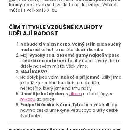
kapsy
, do kterých se ti vejde to nejdůležitější. Vybírat
můžeš z velikostí XS–XL.
ČÍM TI TYHLE VZDUŠNÉ KALHOTY
UDĚLAJÍ RADOST
Nebude ti v nich horko
.
Volný střih a lehoučký
materiál
kalhot je na léto ideální kombo.
Mají
vysoký sed, a kromě gumy najdeš v pase
i šňůrku na dotažení
, to aby necestovaly dolů a
držely na svém místě. Však víme.
MAJÍ KAPSY!
Na dotyk jsou velmi
hebké a příjemné
. Ušily jsme
je totiž z jemného funkčního materiálu,
nejlepšího, který jsme na trhu našly.
Unosíš je každý den
, s
tílkem
na lekci jógy, s
mikčou
do práce.
Podpoříš české tvůrce
. Tyhle barevné kalhoty
navrhla česká umělkyně Petruccya a ušily české
švadlenky.