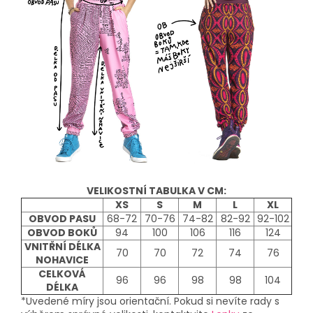
VELIKOSTNÍ TABULKA V CM:
XS
S
M
L
XL
OBVOD PASU
68-72
70-76
74-82
82-92
92-102
OBVOD BOKŮ
94
100
106
116
124
VNITŘNÍ DÉLKA
70
70
72
74
76
NOHAVICE
CELKOVÁ
96
96
98
98
104
DÉLKA
*Uvedené míry jsou orientační. Pokud si nevíte rady s