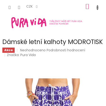
Přejít
NÁKUP
na
CZK
obsah
KOŠÍK
Dámské letní kalhoty MODROTISK
Průměrné
Neohodnoceno
Podrobnosti hodnocení
Akce
hodnocení
Značka:
Pura Vida
produktu
je
0,0
z
5
hvězdiček.