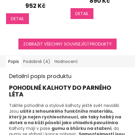
890 Kč
produktu
952 Kč
je
DETAIL
5,0
DETAIL
z
5
hvězdiček.
ZOBRAZIT VŠECHNY SOUVISEJÍCÍ PRODUKTY
Popis
Podobné (4)
Hodnocení
Detailní popis produktu
POHODLNÉ KALHOTY DO PARNÉHO
LÉTA
Takhle pohodlné a stylové kalhoty ještě svět neviděl.
Jsou
ušité z lehounkého funkčního materiálu,
který je nejen rychleschnoucí, ale taky hebký na
dotek a na kůži působí jako chladivá pavučinka
.
Kalhoty mají v pase
gumu a šňůrku na stažení
, do
gumy se sbíhají i konce nohavic.
Samozřejmostí jsou