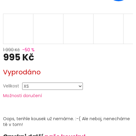
1 990 Kč
–50 %
995 Kč
Měrná
Vyprodáno
cena:
Velikost
Možnosti doručení
Oops, tenhle kousek už nemáme. :-( Ale neboj, nenecháme
tě v tom!