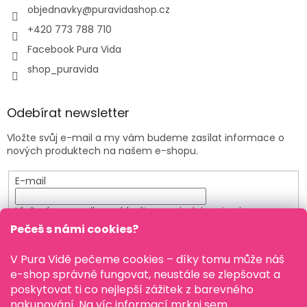
objednavky
@
puravidashop.cz
+420 773 788 710
Facebook Pura Vida
shop_puravida
Odebírat newsletter
Vložte svůj e-mail a my vám budeme zasílat informace o
nových produktech na našem e-shopu.
E-mail
Vložením e-mailu souhlasíte s
podmínkami ochrany
osobních údajů
Pečeš s námi cookies?
PŘIHLÁSIT SE
V Pura Vidě pečeme cookies – díky tomu může náš
e-shop správně fungovat, neustále se zlepšovat a
poskytovat ti co nejlepší zážitek z barevného
nakupování. Na víc informací mrkni
sem
.