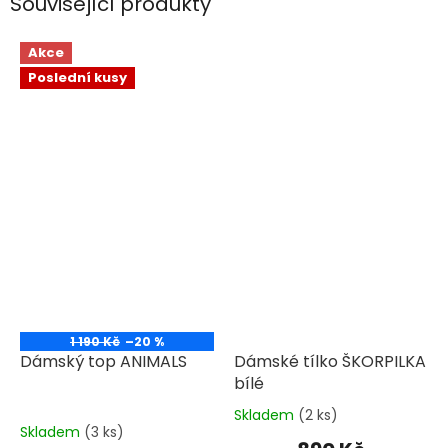
Související produkty
Akce
Poslední kusy
1 190 Kč
–20 %
Dámský top ANIMALS
Dámské tílko ŠKORPILKA
bílé
Skladem
(2 ks)
Průměrné
Skladem
(3 ks)
hodnocení