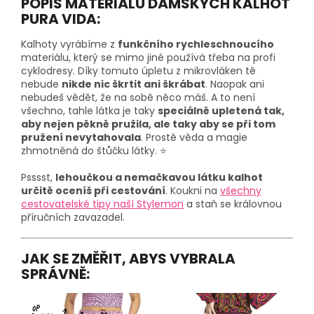
POPIS MATERIÁLU DÁMSKÝCH KALHOT
PURA VIDA:
Kalhoty vyrábíme z
funkčního rychleschnoucího
materiálu, který se mimo jiné používá třeba na profi
cyklodresy. Díky tomuto úpletu z mikrovláken tě
nebude
nikde nic škrtit ani škrábat
. Naopak ani
nebudeš vědět, že na sobě něco máš. A to není
všechno, tahle látka je taky
speciálně upletená tak,
aby nejen pěkně pružila, ale taky aby se při tom
pružení nevytahovala
. Prostě věda a magie
zhmotněná do štůčku látky. ⭐
Psssst,
lehoučkou a nemačkavou látku kalhot
určitě oceníš při cestování
. Koukni na
všechny
cestovatelské tipy naší Stylemon
a staň se královnou
příručních zavazadel.
JAK SE ZMĚŘIT, ABYS VYBRALA
SPRÁVNĚ: