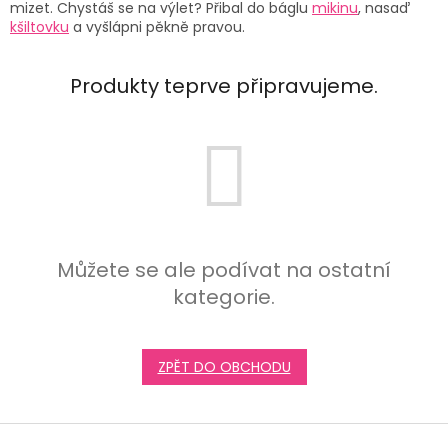
mizet. Chystáš se na výlet? Přibal do báglu
mikinu
, nasaď
kšiltovku
a vyšlápni pěkně pravou.
Produkty teprve připravujeme.
Můžete se ale podívat na ostatní
kategorie.
ZPĚT DO OBCHODU
Z