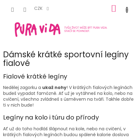
Přejít
NÁKUP
na
CZK
obsah
KOŠÍK
Dámské krátké sportovní legíny
fialové
Fialové
krátké legíny
Nedělej zagorku a
ukaž nohy
! V krátkých
fialových
legínách
budeš vypadat famózně. Ať už je vytáhneš na kolo, nebo na
cvičení, všechno zvládneš s úsměvem na tváři. Takhle dobře
ti v nich bude!
Legíny na kolo i túru do přírody
Ať už do toho hodláš šlápnout na kole, nebo na cvičení, v
krátkých fialových legínách
budou spálené kalorie doslova