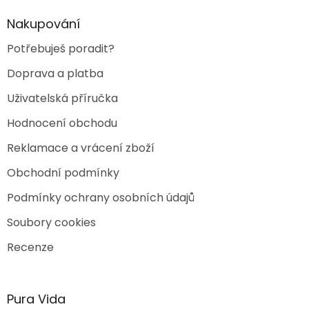
í
p
r
Nakupování
v
k
Potřebuješ poradit?
y
v
Doprava a platba
ý
p
Uživatelská příručka
i
s
Hodnocení obchodu
u
Reklamace a vrácení zboží
Obchodní podmínky
Podmínky ochrany osobních údajů
Soubory cookies
Recenze
Pura Vida