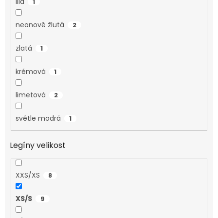
lila
1
neonově žlutá
2
zlatá
1
krémová
1
limetová
2
světle modrá
1
Legíny velikost
XXS/XS
8
XS/S
9