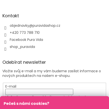
Kontakt
objednavky
@
puravidashop.cz
+420 773 788 710
Facebook Pura Vida
shop_puravida
Odebírat newsletter
Vložte svůj e-mail a my vám budeme zasílat informace o
nových produktech na našem e-shopu.
E-mail
Vložením e-mailu souhlasíte s
podmínkami ochrany
osobních údajů
Pečeš s námi cookies?