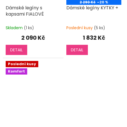
2 290 Kč
–20 %
Dámské legíny s
Dámské legíny KYTKY +
kapsami FIALOVÉ
Skladem
(1 ks)
Poslední kusy
(5 ks)
2 090 Kč
1 832 Kč
DETAIL
DETAIL
Poslední kusy
Komfort