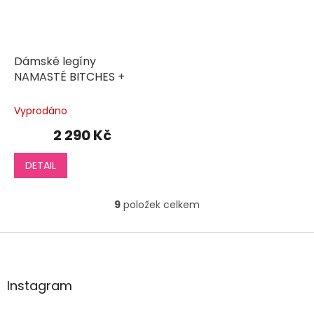
Dámské legíny
NAMASTÉ BITCHES +
Vyprodáno
2 290 Kč
DETAIL
9
položek celkem
O
v
l
Z
á
á
d
p
a
a
Instagram
c
t
í