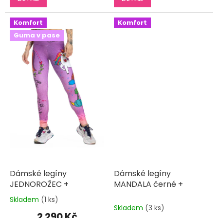
z
z
5
5
Komfort
Komfort
hvězdiček.
hvězdiček.
Guma v pase
Dámské legíny
Dámské legíny
JEDNOROŽEC +
MANDALA černé +
Skladem
(1 ks)
Průměrné
Skladem
(3 ks)
hodnocení
2 290 Kč