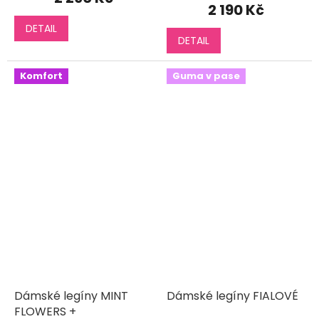
produktu
2 190 Kč
je
DETAIL
5,0
DETAIL
z
5
hvězdiček.
Komfort
Guma v pase
Dámské legíny MINT
Dámské legíny FIALOVÉ
FLOWERS +