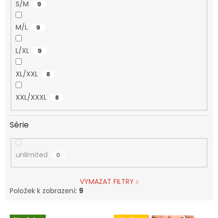
S/M
9
M/L
9
L/XL
9
XL/XXL
8
XXL/XXXL
8
Série
unlimited
0
VYMAZAT FILTRY
Položek k zobrazení:
9
V