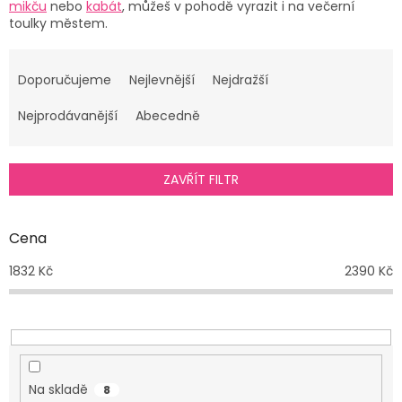
mikču
nebo
kabát
, můžeš v pohodě vyrazit i na večerní
toulky městem.
Ř
a
Doporučujeme
Nejlevnější
Nejdražší
z
e
Nejprodávanější
Abecedně
n
í
p
ZAVŘÍT FILTR
r
o
d
Cena
u
1832
Kč
2390
Kč
k
t
ů
Na skladě
8