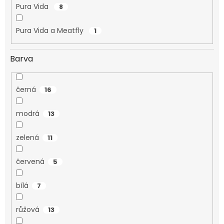
Pura Vida
8
Pura Vida a Meatfly
1
Barva
černá
16
modrá
13
zelená
11
červená
5
bílá
7
růžová
13