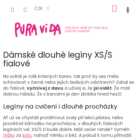
Přejít
NÁKUP
na
CZK
obsah
KOŠÍK
Dámské dlouhé legíny XS/S
fialové
Na světě je tolik krásných barev, tak proč by ses měla
schovávat v černé nebo jejích šedivých odstínech? Zahal se
do fialové,
vyčnívej z davu
a užívej si, že
jsi vidět
. Že máš
dobrou náladu. Že s barvami je den zkrátka hned hezčí.
Legíny na cvičení i dlouhé procházky
Ať už se chystáš protáhnout svaly při lekci pilates, nebo
provětrat kámošku na procházce, v dlouhých fialových
legínách vel. XS/S ti bude dobře. Máš večer rande? Vyměň
tričko
za
šaty
, nahoď rtěnku a běž. A pokud k tomu přihodíš