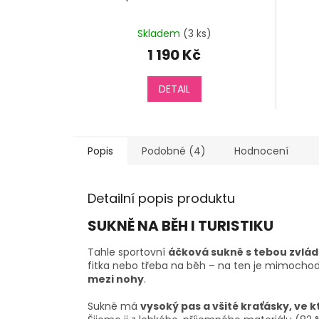
Skladem
(3 ks)
1 190 Kč
DETAIL
Popis
Podobné (4)
Hodnocení
Detailní popis produktu
SUKNĚ NA BĚH I TURISTIKU
Tahle sportovní
áčková sukně s tebou zvládn
fitka nebo třeba na běh – na ten je mimochod
mezi nohy
.
Sukně má
vysoký pas a všité kraťásky, ve 