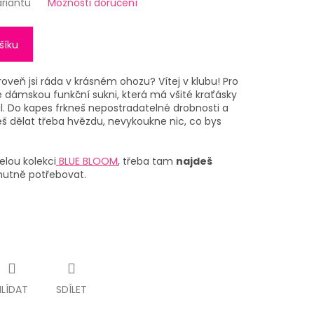
ariantu
Možnosti doručení
šíku
zároveň jsi ráda v krásném ohozu? Vítej v klubu! Pro
 dámskou funkční sukni, která má všité kraťásky
ál. Do kapes frkneš nepostradatelné drobnosti a
udeš dělat třeba hvězdu, nevykoukne nic, co bys
ou kolekci
BLUE BLOOM
, třeba tam
najdeš
 nutně potřebovat.
HLÍDAT
SDÍLET