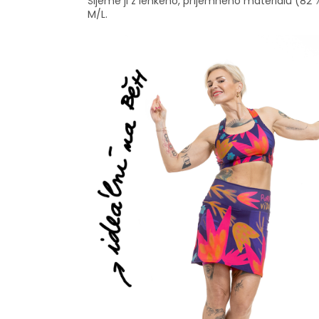
Šijeme ji z lehkého, příjemného materiálu (82 %
M/L.