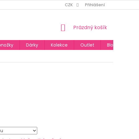
CZK
Přihlášení
NÁKUPNÍ
Prázdný košík
KOŠÍK
onožky
Dárky
Kolekce
Outlet
Blog