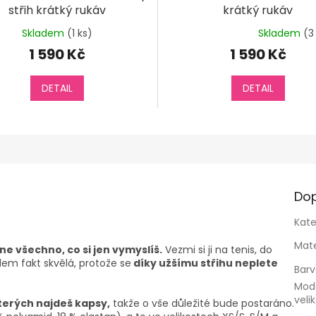
střih krátký rukáv
krátký rukáv
Skladem
(1 ks)
Skladem
(3
Průměrné
hodnocení
1 590 Kč
1 590 Kč
produktu
je
DETAIL
5,0
DETAIL
z
5
hvězdiček.
Dop
Kate
Mate
e všechno, co si jen vymyslíš.
Vezmi si ji na tenis, do
em fakt skvělá, protože se
díky užšímu střihu neplete
Bar
Mod
veli
kterých najdeš kapsy,
takže o vše důležité bude postaráno.