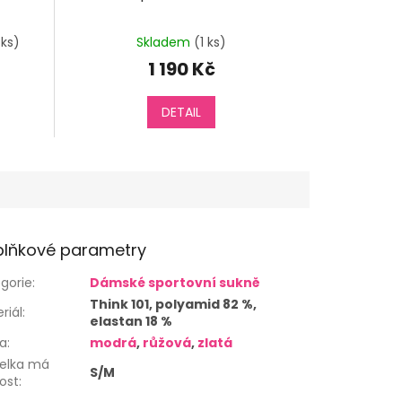
 ks)
Skladem
(1 ks)
1 190 Kč
DETAIL
lňkové parametry
gorie
:
Dámské sportovní sukně
Think 101, polyamid 82 %,
riál
:
elastan 18 %
va
:
modrá
,
růžová
,
zlatá
elka má
S/M
kost
: