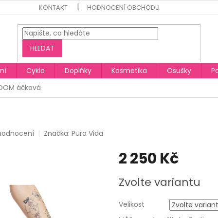
KONTAKT
HODNOCENÍ OBCHODU
HLEDAT
ní
Cyklo
Doplňky
Kosmetika
Osušky
P
LOOM áčková
 hodnocení
Značka:
Pura Vida
2 250 Kč
Měrná
Zvolte variantu
cena:
Velikost