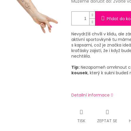
Můžeme doručit do:
Zvolte v
Přidat do ko
Nevydržíš chvíli v klidu, ale 
aktivní sportovkyně tu máme
s kapsami, což je značka ide
kraťásky zajistí, že i když b
nechtěla.
Tip:
Nezapomeň omrknout cel
kousek
, který k sukni budeš
Detailní informace
TISK
ZEPTAT SE