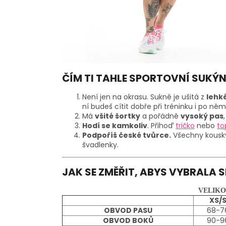
ČÍM TI TAHLE SPORTOVNÍ SUKÝ
Není jen na okrasu. Sukně je ušitá z
lehk
ní budeš cítit dobře při tréninku i po něm
Má
všité šortky
a pořádně
vysoký pas
Hodí se kamkoliv
. Přihoď
tričko
nebo
to
Podpoříš české tvůrce.
Všechny kousky
švadlenky.
JAK SE ZMĚŘIT, ABYS VYBRALA 
VELIKO
XS/
OBVOD PASU
68-7
OBVOD BOKŮ
90-9