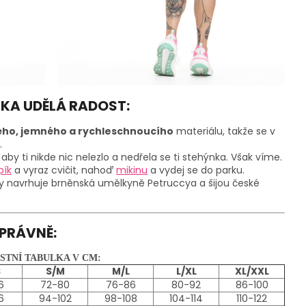
NKA UDĚLÁ RADOST:
ého, jemného a rychleschnoucího
materiálu, takže se v
.
, aby ti nikde nic nelezlo a nedřela se ti stehýnka. Však víme.
pík
a vyraz cvičit, nahoď
mikinu
a vydej se do parku.
 navrhuje brněnská umělkyně Petruccya a šijou české
SPRÁVNĚ:
STNÍ TABULKA V CM:
S
S/M
M/L
L/XL
XL/XXL
6
72-80
76-86
80-92
86-100
6
94-102
98-108
104-114
110-122