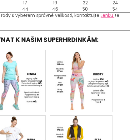
17
19
22
24
44
46
50
54
 rady s výběrem správné velikosti, kontaktujte
Lenku
ze
OVNAT K NAŠIM SUPERHRDINKÁM: