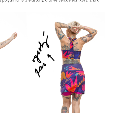
 polyamid, 18 % elastan), a to ve velikostech XS/S, S/M a